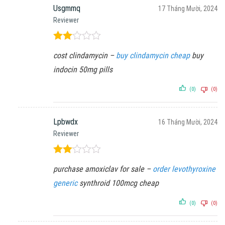
Usgmmq
17 Tháng Mười, 2024
Reviewer
Được
cost clindamycin –
buy clindamycin cheap
buy
xếp
hạng
indocin 50mg pills
2
5
sao
(0)
(0)
Lpbwdx
16 Tháng Mười, 2024
Reviewer
Được
purchase amoxiclav for sale –
order levothyroxine
xếp
hạng
generic
synthroid 100mcg cheap
2
5
sao
(0)
(0)