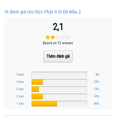
16 đánh giá cho
Đức Phật A Di Đà Mẫu 2
2,1
Based on 15 reviews
Thêm đánh giá
5 sao
0%
4 sao
20%
3 sao
13%
2 sao
20%
1 sao
46%