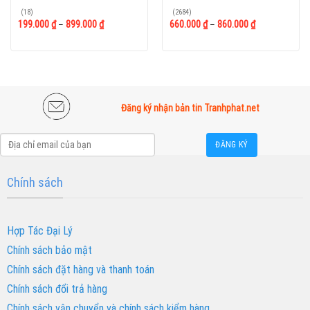
Được
Được
(18)
(2684)
xếp
xếp
199.000
₫
–
899.000
₫
660.000
₫
–
860.000
₫
hạng
hạng
1.89
2.54
5
5 sao
sao
Đăng ký nhận bản tin Tranhphat.net
Chính sách
Hợp Tác Đại Lý
Chính sách bảo mật
Chính sách đặt hàng và thanh toán
Chính sách đổi trả hàng
Chính sách vận chuyển và chính sách kiểm hàng