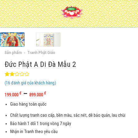
Sản phẩm
›
Tranh Phật Giáo
Đức Phật A Di Đà Mẫu 2
2.07
15
(
16
đánh giá của khách hàng)
trên
5
–
₫
₫
199.000
899.000
dựa
trên
Giao hàng toàn quốc
đánh
giá
Chất lượng tranh cao cấp, bền màu, sắc nét, dễ bảo quản, lau chùi
Bảo hành 1 đổi 1 trong vòng 7 ngày
Nhận in Tranh theo yêu cầu