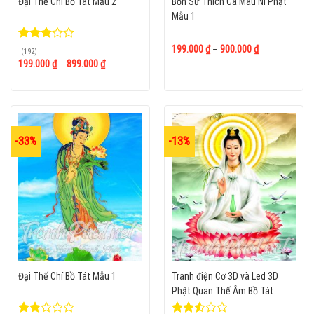
Đại Thế Chí Bồ Tát Mẫu 2
Bổn Sư Thích Ca Mâu Ni Phật
Mẫu 1
Được
199.000
₫
–
900.000
₫
(192)
xếp
199.000
₫
–
899.000
₫
hạng
2.79
5
sao
-33%
-13%
Đại Thế Chí Bồ Tát Mẫu 1
Tranh điện Cơ 3D và Led 3D
Phật Quan Thế Âm Bồ Tát