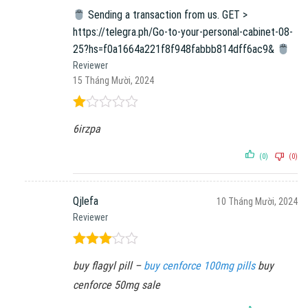
Sending a transaction from us. GЕТ >
https://telegra.ph/Go-to-your-personal-cabinet-08-
25?hs=f0a1664a221f8f948fabbb814dff6ac9&
Reviewer
15 Tháng Mười, 2024
Được
6irzpa
xếp
hạng
1
(0)
(0)
5
sao
Qjlefa
10 Tháng Mười, 2024
Reviewer
Được
buy flagyl pill –
buy cenforce 100mg pills
buy
xếp
hạng
3
cenforce 50mg sale
5 sao