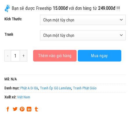
Bạn sẽ được Freeship
15.000đ
với đơn hàng từ
249.000đ
!!!
Kích Thước
Tranh
Đức Phật A Di Đà Mẫu 2 số lượng
Thêm vào giỏ hàng
Mua ngay
Mã:
N/A
Danh mục:
Phật A Di Đà
,
Tranh Ép Gỗ Lamilate
,
Tranh Phật Giáo
Xuất xứ:
Việt Nam