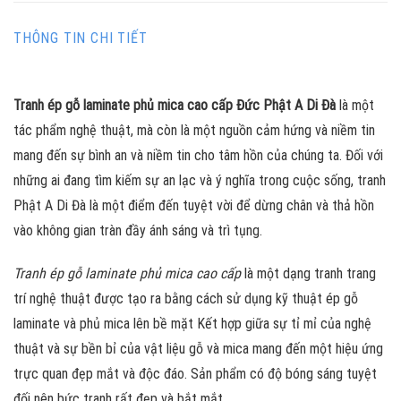
THÔNG TIN CHI TIẾT
Tranh ép gỗ laminate phủ mica cao cấp Đức Phật A Di Đà
là một
tác phẩm nghệ thuật, mà còn là một nguồn cảm hứng và niềm tin
mang đến sự bình an và niềm tin cho tâm hồn của chúng ta. Đối với
những ai đang tìm kiếm sự an lạc và ý nghĩa trong cuộc sống, tranh
Phật A Di Đà là một điểm đến tuyệt vời để dừng chân và thả hồn
vào không gian tràn đầy ánh sáng và trì tụng.
Tranh ép gỗ laminate phủ mica cao cấp
là một dạng tranh trang
trí nghệ thuật được tạo ra bằng cách sử dụng kỹ thuật ép gỗ
laminate và phủ mica lên bề mặt Kết hợp giữa sự tỉ mỉ của nghệ
thuật và sự bền bỉ của vật liệu gỗ và mica mang đến một hiệu ứng
trực quan đẹp mắt và độc đáo. Sản phẩm có độ bóng sáng tuyệt
đối nên bức tranh rất đẹp và bắt mắt