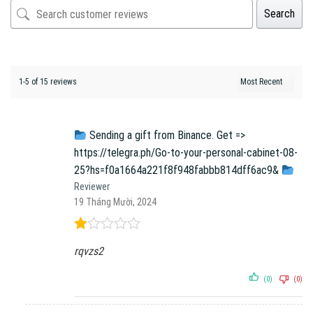
Search
1-5 of 15 reviews
Sending a gift from Binance. Get =>
https://telegra.ph/Go-to-your-personal-cabinet-08-
25?hs=f0a1664a221f8f948fabbb814dff6ac9&
Reviewer
19 Tháng Mười, 2024
Được
rqvzs2
xếp
hạng
1
(0)
(0)
5
sao