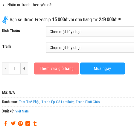
Nhận in Tranh theo yêu cầu
Bạn sẽ được Freeship
15.000đ
với đơn hàng từ
249.000đ
!!!
Kích Thước
Tranh
Tam Thế Phật Mẫu 2 số lượng
Thêm vào giỏ hàng
Mua ngay
Mã:
N/A
Danh mục:
Tam Thế Phật
,
Tranh Ép Gỗ Lamilate
,
Tranh Phật Giáo
Xuất xứ:
Việt Nam