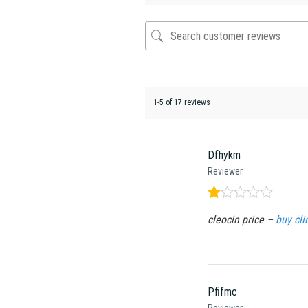
1-5 of 17 reviews
Dfhykm
Reviewer
Được
cleocin price –
buy cli
xếp
hạng
1
5
sao
Pfifmc