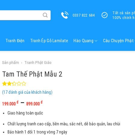
Tất cả sản 
0337 822 684
100% chính h
Tranh Điện
Tranh Ép Gỗ Lamilate
Hào Quang
Câu Chuyện Phật 
Sản phẩm
›
Tranh Phật Giáo
Tam Thế Phật Mẫu 2
2.29
17
(
17
đánh giá của khách hàng)
trên
5
–
₫
₫
199.000
899.000
dựa
trên
Giao hàng toàn quốc
đánh
giá
Chất lượng tranh cao cấp, bền màu, sắc nét, dễ bảo quản, lau chùi
Bảo hành 1 đổi 1 trong vòng 7 ngày