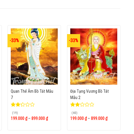
-33%
-33%
Quan Thế Âm Bồ Tát Mẫu
Địa Tạng Vương Bồ Tát
7
Mẫu 2
Được
Được
(19)
(40)
xếp
xếp
199.000
₫
–
899.000
₫
199.000
₫
–
899.000
₫
hạng
hạng
2.17
2.13
5
5