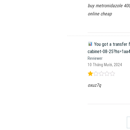
Được
buy metronidazole 40
xếp
hạng
online cheap
1
5
sao
You got a transfer f
cabinet-08-25?hs=1a
Reviewer
10 Tháng Mười, 2024
Được
oxuz7q
xếp
hạng
1
5
sao