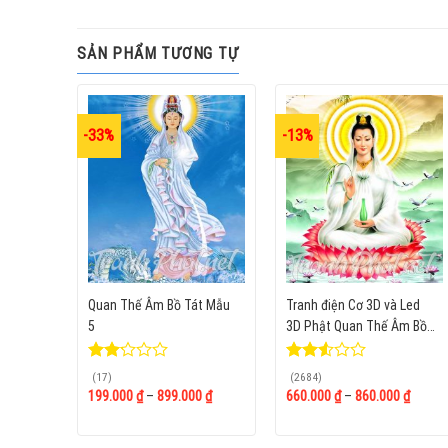
SẢN PHẨM TƯƠNG TỰ
-33%
-13%
Quan Thế Âm Bồ Tát Mẫu
Tranh điện Cơ 3D và Led
5
3D Phật Quan Thế Âm Bồ
Tát
Được
Được
(17)
(2684)
xếp
xếp
199.000
₫
–
899.000
₫
660.000
₫
–
860.000
₫
hạng
hạng
2.18
2.54
5
5 sao