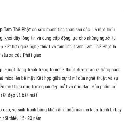
ấp Tam Thế Phật
có sức mạnh tinh thần sâu sắc. Là một biểu
g, khơi dậy lòng tin và cung cấp động lực cho những người tu
ự kết hợp giữa nghệ thuật và tâm linh, tranh Tam Thế Phật là
a sâu xa của Phật giáo
p là một dạng tranh trang trí nghệ thuật được tạo ra bằng cách
hủ mica lên bề mặt Kết hợp giữa sự tỉ mỉ của nghệ thuật và sự
 đến một hiệu ứng trực quan đẹp mắt và độc đáo. Sản phẩm có
 rất đẹp và bắt mắt
 cao, vệ sinh tranh bằng khăn ẩm thoải mái mà k sợ tranh bị bay
 tối thiểu 15- 20 năm