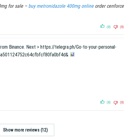
0mg for sale –
buy metronidazole 400mg online
order cenforce
(0)
(0)
rom Binance. Next > https://telegra.ph/Go-to-your-personal-
a4a501124752c64cfbfcf80fa0bf4d&
(0)
(0)
Show more reviews (12)